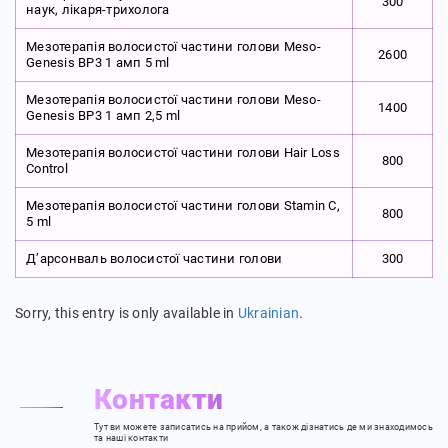
300
наук, лікаря-трихолога
Мезотерапія волосистої частини голови Meso-
2600
Genesis BP3 1 амп 5 ml
Мезотерапія волосистої частини голови Meso-
1400
Genesis BP3 1 амп 2,5 ml
Мезотерапія волосистої частини голови Hair Loss
800
Control
Мезотерапія волосистої частини голови Stamin C,
800
5 ml
Д’арсонваль волосистої частини голови
300
Sorry, this entry is only available in
Ukrainian
.
Контакти
Тут ви можете записатись на прийом,
а також дізнатись де ми знаходимось
та наші контакти