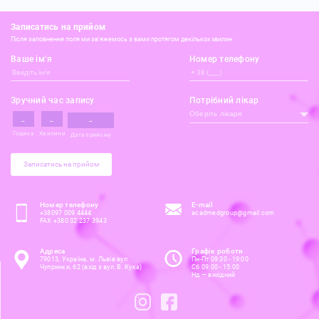
Записатись на прийом
Після заповнення поля ми зв’яжемось з вами протягом декількох хвилин
Ваше ім’я
Номер телефону
Зручний час запису
Потрібний лікар
Оберіть лікаря
Година
Хвилини
Дата прийому
Записатись на прийом
Номер телефону
E-mail
+38097 009 4444
acadmedgroup@gmail.com
FAX +380 32 237 3943
Адреса
Графік роботи
79013, Україна, м. Львів вул.
Пн-Пт 09:30 - 19:00
Чупринки, 62
(вхід з вул. В. Кука)
Сб 09:00 - 15:00
Нд — вихідний