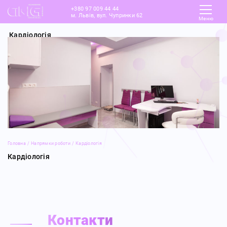
+380 97 009 44 44
м. Львів, вул. Чупринки 62
Меню
Кардіологія
Головна
/
Напрямки роботи
/
Кардіологія
Кардіологія
Контакти