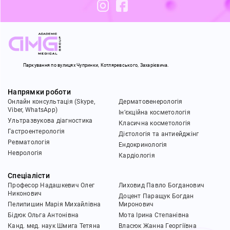
Паркування по вулицях Чупринки,
Котляревського, Захарієвича.
Напрямки роботи
Онлайн консультація (Skype,
Дерматовенерологія
Viber, WhatsApp)
Ін’єкційна косметологія
Ультразвукова діагностика
Класична косметологія
Гастроентерологія
Дієтологія та антиейджінг
Ревматологія
Ендокринологія
Неврологія
Кардіологія
Спеціалісти
Професор Надашкевич Олег
Лиховид Павло Богданович
Никонович
Доцент Паращук Богдан
Пелипишин Марія Михайлівна
Миронович
Бідюк Ольга Антонівна
Мота Ірина Степанівна
Канд. мед. наук Шмига Тетяна
Власюк Жанна Георгіївна