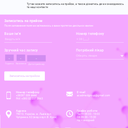
Тут ви можете записатись на прийом,
а також дізнатись де ми знаходимось
та наші контакти
Записатись на прийом
Після заповнення поля ми зв’яжемось з вами протягом декількох хвилин
Ваше ім’я
Номер телефону
Зручний час запису
Потрібний лікар
Оберіть лікаря
Година
Хвилини
Дата прийому
Записатись на прийом
Номер телефону
E-mail
+38097 009 4444
acadmedgroup@gmail.com
FAX +380 32 237 3943
Адреса
Графік роботи
79013, Україна, м. Львів вул.
Пн-Пт 09:30 - 19:00
Чупринки, 62
(вхід з вул. В. Кука)
Сб 09:00 - 15:00
Нд — вихідний