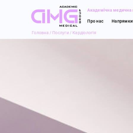
Академічна медична 
Про нас
Напрямки
Головна
/
Послуги
/
Кардіологія