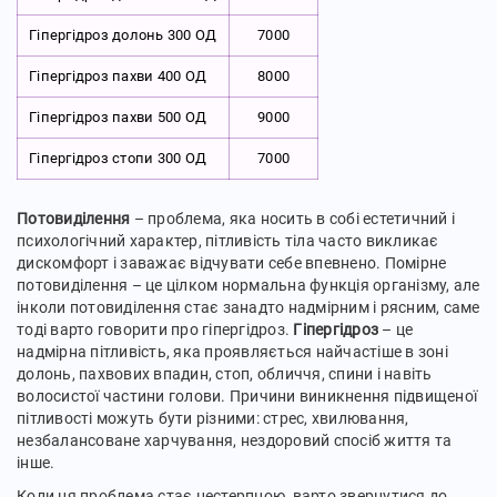
Гіпергідроз долонь 300 ОД
7000
Гіпергідроз пахви 400 ОД
8000
Гіпергідроз пахви 500 ОД
9000
Гіпергідроз стопи 300 ОД
7000
Потовиділення
– проблема, яка носить в собі естетичний і
психологічний характер, пітливість тіла часто викликає
дискомфорт і заважає відчувати себе впевнено. Помірне
потовиділення – це цілком нормальна функція організму, але
інколи потовиділення стає занадто надмірним і рясним, саме
тоді варто говорити про гіпергідроз.
Гіпергідроз
– це
надмірна пітливість, яка проявляється найчастіше в зоні
долонь, пахвових впадин, стоп, обличчя, спини і навіть
волосистої частини голови. Причини виникнення підвищеної
пітливості можуть бути різними: стрес, хвилювання,
незбалансоване харчування, нездоровий спосіб життя та
інше.
Коли ця проблема стає нестерпною, варто звернутися до