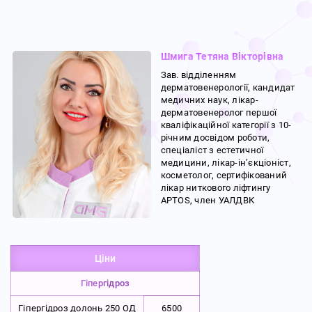
Шмига Тетяна Вікторівна
Зав. відділенням
дерматовенерології, кандидат
медичних наук, лікар-
дерматовенеролог першої
кваліфікаційної категорії з 10-
річним досвідом роботи,
спеціаліст з естетичної
медицини, лікар-ін’єкціоніст,
косметолог, сертифікований
лікар ниткового ліфтингу
APTOS, член УАЛДВК
Ціни
Гіпергідроз
Гіпергідроз долонь 250 ОД
6500