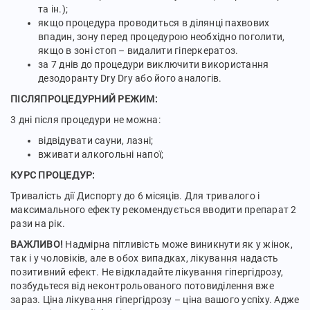
та ін.);
якщо процедура проводиться в ділянці пахвових
впадин, зону перед процедурою необхідно поголити,
якщо в зоні стоп – видалити гіперкератоз.
за 7 днів до процедури виключити використання
дезодоранту Dry Dry або його аналогів.
ПІСЛЯПРОЦЕДУРНИЙ РЕЖИМ:
3 дні після процедури не можна:
відвідувати сауни, лазні;
вживати алкогольні напої;
КУРС ПРОЦЕДУР:
Тривалість дії Диспорту до 6 місяців. Для тривалого і
максимального ефекту рекомендується вводити препарат 2
рази на рік.
ВАЖЛИВО!
Надмірна пітливість може виникнути як у жінок,
так і у чоловіків, але в обох випадках, лікування надасть
позитивний ефект. Не відкладайте лікування гіпергідрозу,
позбудьтеся від неконтрольованого потовиділення вже
зараз. Ціна лікування гіпергідрозу – ціна вашого успіху. Адже