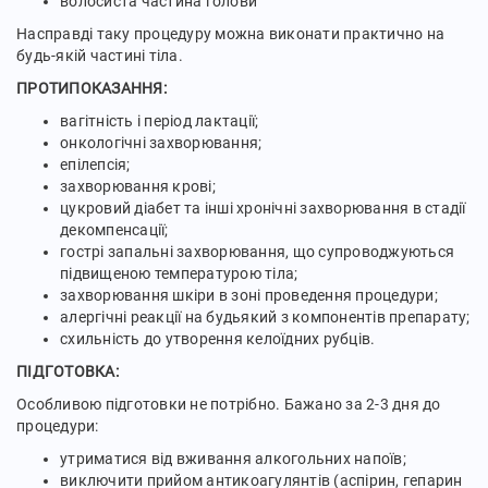
волосиста частина голови
Насправді таку процедуру можна виконати практично на
будь-якій частині тіла.
ПРОТИПОКАЗАННЯ:
вагітність і період лактації;
онкологічні захворювання;
епілепсія;
захворювання крові;
цукровий діабет та інші хронічні захворювання в стадії
декомпенсації;
гострі запальні захворювання, що супроводжуються
підвищеною температурою тіла;
захворювання шкіри в зоні проведення процедури;
алергічні реакції на будьякий з компонентів препарату;
схильність до утворення келоїдних рубців.
ПІДГОТОВКА:
Особливою підготовки не потрібно. Бажано за 2-3 дня до
процедури:
утриматися від вживання алкогольних напоїв;
виключити прийом антикоагулянтів (аспірин, гепарин