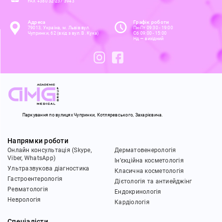
FAX +380 32 237 3943
Адреса
Графік роботи
79013, Україна, м. Львів вул.
Пн-Пт 09:30 - 19:00
Чупринки, 62
(вхід з вул. В. Кука)
Сб 09:00 - 15:00
Нд — вихідний
Паркування по вулицях Чупринки,
Котляревського, Захарієвича.
Напрямки роботи
Онлайн консультація (Skype,
Дерматовенерологія
Viber, WhatsApp)
Ін’єкційна косметологія
Ультразвукова діагностика
Класична косметологія
Гастроентерологія
Дієтологія та антиейджінг
Ревматологія
Ендокринологія
Неврологія
Кардіологія
Спеціалісти