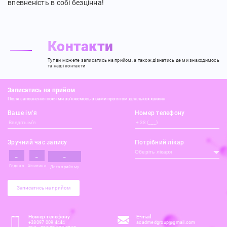
впевненість в собі безцінна!
Контакти
Тут ви можете записатись на прийом,
а також дізнатись де ми знаходимось
та наші контакти
Записатись на прийом
Після заповнення поля ми зв’яжемось з вами протягом декількох хвилин
Ваше ім’я
Номер телефону
Зручний час запису
Потрібний лікар
Оберіть лікаря
Година
Хвилини
Дата прийому
Записатись на прийом
Номер телефону
E-mail
+38097 009 4444
acadmedgroup@gmail.com