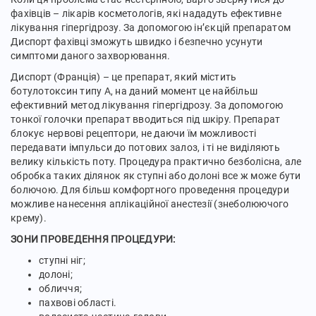
фахівців – лікарів косметологів, які нададуть ефективне
лікування гіпергідрозу. За допомогою ін’єкцій препаратом
Диспорт фахівці зможуть швидко і безпечно усунути
симптоми даного захворювання.
Диспорт (Франція) – це препарат, який містить
ботулοтοксин типу А, на даний момент це найбільш
ефективний метод лікування гіпергідрозу. За допомогою
тонкої голочки препарат вводиться під шкіру. Препарат
блокує нервові рецептори, не даючи їм можливості
передавати імпульси до потових залоз, і ті не виділяють
велику кількість поту. Процедура практично безболісна, але
обробка таких ділянок як ступні або долоні все ж може бути
болючою. Для більш комфортного проведення процедури
можливе нанесення аплікаційної анестезії (знеболюючого
крему).
ЗОНИ ПРОВЕДЕННЯ ПРОЦЕДУРИ:
ступні ніг;
долоні;
обличчя;
пахвові області.